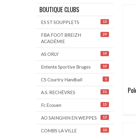
BOUTIQUE CLUBS
ES ST SOUPPLETS
13
FBA FOOT BREIZH
29
ACADÉMIE
AS ORLY
19
Entente Sportive Bruges
19
CS Courtry Handball
1
Pol
A.S. RECHÈVRES
31
Fc Ecouen
15
AO SAINGHIN EN WEPPES
13
COMBS LA VILLE
10