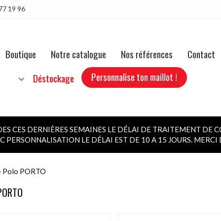
77 19 96
Boutique
Notre catalogue
Nos références
Contact
Personnalise ton maillot !
b
Déstockage
 CES DERNIÈRES SEMAINES LE DÉLAI DE TRAITEMENT DE C
 PERSONNALISATION LE DÉLAI EST DE 10 A 15 JOURS. MERC
» Polo PORTO
 PORTO