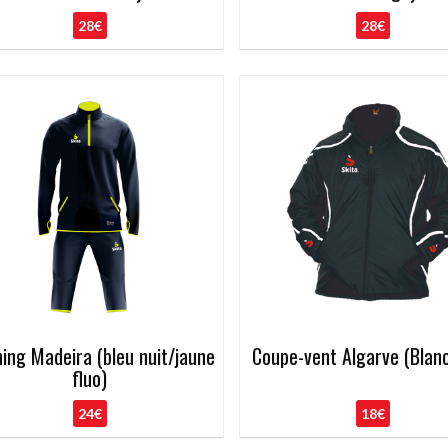
28€
28€
ning Madeira (bleu nuit/jaune
Coupe-vent Algarve (Blanc
fluo)
24€
18€