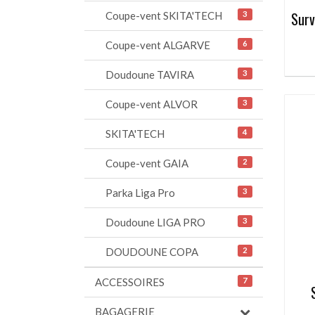
Surv
Coupe-vent SKITA'TECH
3
Coupe-vent ALGARVE
6
Doudoune TAVIRA
3
Coupe-vent ALVOR
3
SKITA'TECH
4
Coupe-vent GAIA
2
Parka Liga Pro
3
Doudoune LIGA PRO
3
DOUDOUNE COPA
2
ACCESSOIRES
7
BAGAGERIE