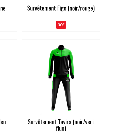
une
Survêtement Figo (noir/rouge)
30€
leu
Survêtement Tavira (noir/vert
fluo)