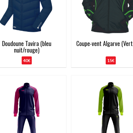
Doudoune Tavira (bleu
Coupe-vent Algarve (Vert
nuit/rouge)
40€
15€