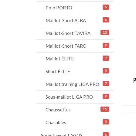
Polo PORTO
6
Maillot-Short ALBA
6
Maillot-Short TAVIRA
10
Maillot-Short FARO
9
Maillot ÉLITE
7
Short ÉLITE
5
P
Maillot training LIGA PRO
7
Sous-maillot LIGA PRO
9
Chaussettes
15
Chasubles
5
Survêtement LAGOS
6