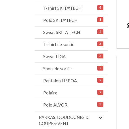
T-shirt SKITA'TECH
4
Polo SKITA'TECH
3
S
Sweat SKITA'TECH
2
T-shirt de sortie
3
Sweat LIGA
3
Short de sortie
2
Pantalon LISBOA
2
Polaire
2
Polo ALVOR
3
PARKAS, DOUDOUNES &
COUPES-VENT