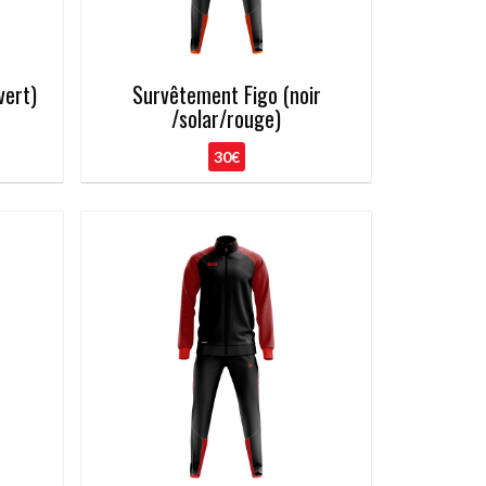
vert)
Survêtement Figo (noir
/solar/rouge)
30€