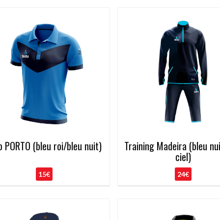
o PORTO (bleu roi/bleu nuit)
Training Madeira (bleu nu
ciel)
15€
24€