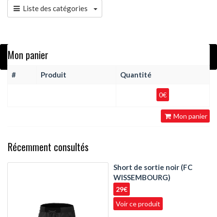
Liste des catégories
Mon panier
Aucun produit ne correspond à vos critères de recherche
#
Produit
Quantité
0€
Mon panier
Récemment consultés
Short de sortie noir (FC
WISSEMBOURG)
29€
Voir ce produit