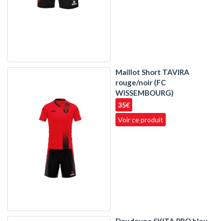
Maillot Short TAVIRA
rouge/noir (FC
WISSEMBOURG)
35€
Voir ce produit
Doudoune SKITA PRO bleu