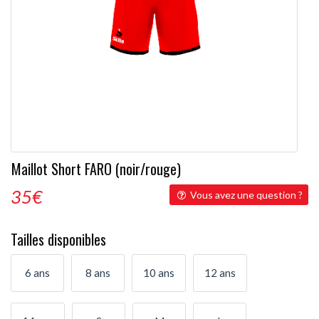
Maillot Short FARO (noir/rouge)
35
€
Vous avez une question ?
Tailles disponibles
6 ans
8 ans
10 ans
12 ans