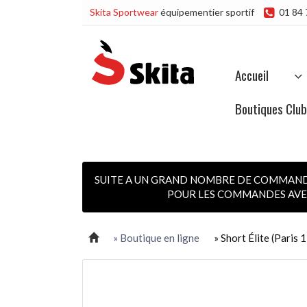
Skita Sportwear
équipementier sportif
01 84 
Accueil
Boutiques Clu
SUITE A UN GRAND NOMBRE DE COMMANDES
POUR LES COMMANDES AVEC
» Boutique en ligne
» Short Élite (Paris 