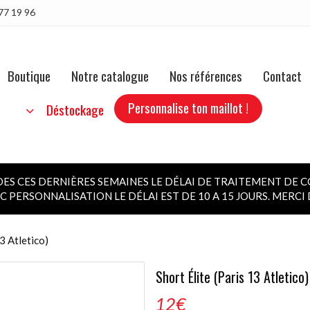
77 19 96
Boutique
Notre catalogue
Nos références
Contact
Personnalise ton maillot !
b
Déstockage
 CES DERNIÈRES SEMAINES LE DÉLAI DE TRAITEMENT DE C
 PERSONNALISATION LE DÉLAI EST DE 10 A 15 JOURS. MERC
13 Atletico)
Short Élite (Paris 13 Atletico)
12
€