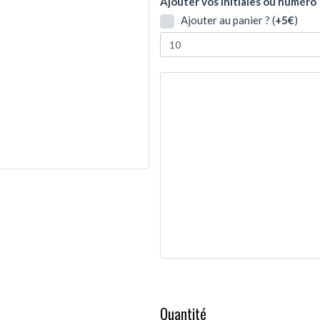
Ajouter vos initiales ou numéro 
Ajouter au panier ? (
+5€
)
Quantité