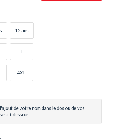
s
12 ans
L
4XL
l'ajout de votre nom dans le dos ou de vos
ases ci-dessous.