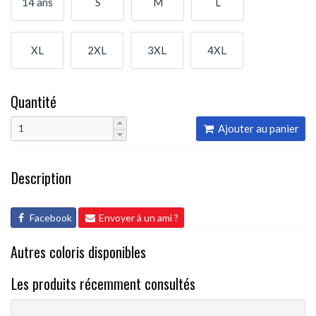
14 ans
S
M
L
XL
2XL
3XL
4XL
Quantité
Ajouter au panier
Description
Facebook
Envoyer à un ami ?
Autres coloris disponibles
Les produits récemment consultés