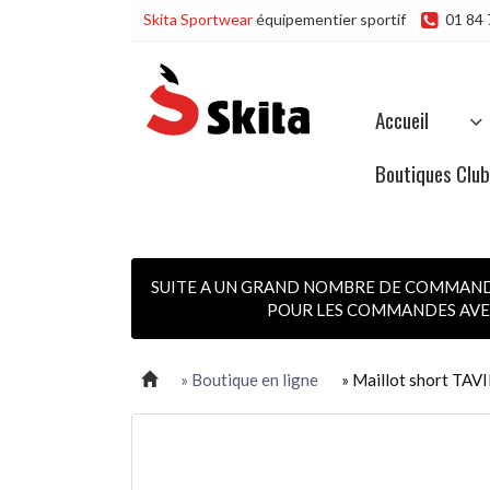
Skita Sportwear
équipementier sportif
01 84 
Accueil
Boutiques Clu
SUITE A UN GRAND NOMBRE DE COMMANDES
POUR LES COMMANDES AVEC
» Boutique en ligne
» Maillot short TAV