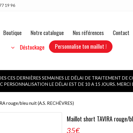
77 19 96
Boutique
Notre catalogue
Nos références
Contact
Personnalise ton maillot !
b
Déstockage
 CES DERNIÈRES SEMAINES LE DÉLAI DE TRAITEMENT DE C
 PERSONNALISATION LE DÉLAI EST DE 10 A 15 JOURS. MERC
IRA rouge/bleu nuit (A.S. RECHÈVRES)
Maillot short TAVIRA rouge/b
35
€