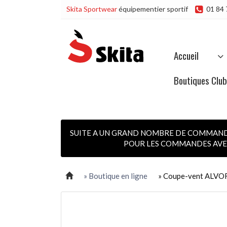
Skita Sportwear
équipementier sportif
01 84 
Accueil
Boutiques Clu
SUITE A UN GRAND NOMBRE DE COMMANDES
POUR LES COMMANDES AVEC
» Boutique en ligne
» Coupe-vent ALVOR