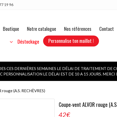
77 19 96
Boutique
Notre catalogue
Nos références
Contact
Personnalise ton maillot !
b
Déstockage
 CES DERNIÈRES SEMAINES LE DÉLAI DE TRAITEMENT DE C
 PERSONNALISATION LE DÉLAI EST DE 10 A 15 JOURS. MERC
 rouge (A.S. RECHÈVRES)
Coupe-vent ALVOR rouge (A.S
42
€