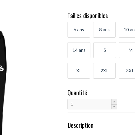
Tailles disponibles
6 ans
8 ans
10 an
14 ans
S
M
XL
2XL
3XL
Quantité
Description