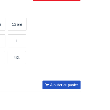
s
12 ans
L
4XL
Ajouter au panier