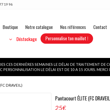
77 19 96
Boutique
Notre catalogue
Nos références
Contact
Personnalise ton maillot !
b
Déstockage
 CES DERNIÈRES SEMAINES LE DÉLAI DE TRAITEMENT DE C
 PERSONNALISATION LE DÉLAI EST DE 10 A 15 JOURS. MERC
 (FC DRAVEIL)
Pantacourt ÉLITE (FC DRAVEIL
25
€