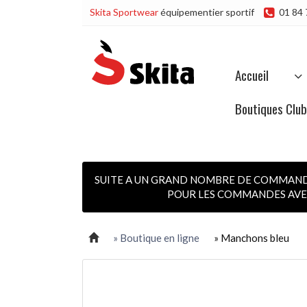
Skita Sportwear
équipementier sportif
01 84 
Accueil
Boutiques Clu
SUITE A UN GRAND NOMBRE DE COMMANDES
POUR LES COMMANDES AVEC
» Boutique en ligne
» Manchons bleu