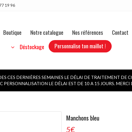
77 19 96
Boutique
Notre catalogue
Nos références
Contact
Personnalise ton maillot !
b
Déstockage
 CES DERNIÈRES SEMAINES LE DÉLAI DE TRAITEMENT DE C
 PERSONNALISATION LE DÉLAI EST DE 10 A 15 JOURS. MERC
Manchons bleu
5
€