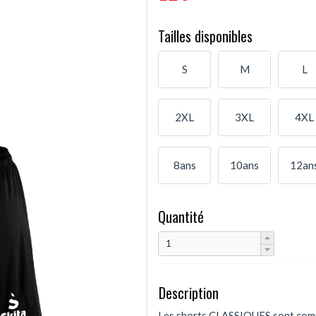
Tailles disponibles
S
M
L
2XL
3XL
4XL
8ans
10ans
12an
Quantité
Description
Les shorts CLASSIQUES sont comp