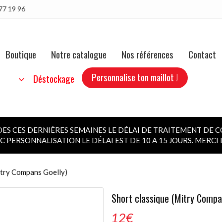
77 19 96
Boutique
Notre catalogue
Nos références
Contact
Personnalise ton maillot !
b
Déstockage
 CES DERNIÈRES SEMAINES LE DÉLAI DE TRAITEMENT DE C
 PERSONNALISATION LE DÉLAI EST DE 10 A 15 JOURS. MERC
itry Compans Goelly)
Short classique (Mitry Compa
12
€