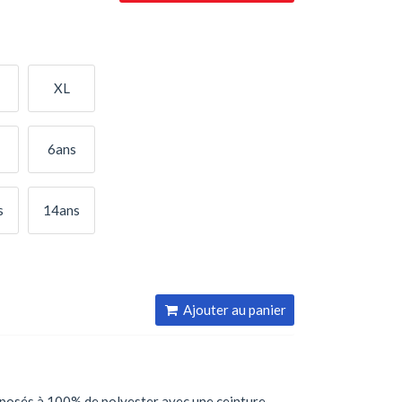
XL
6ans
s
14ans
Ajouter au panier
osés à 100% de polyester avec une ceinture