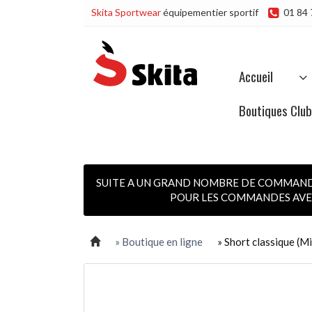
Skita Sportwear
équipementier sportif
01 84 
Accueil
Boutiques Clu
SUITE A UN GRAND NOMBRE DE COMMANDES
POUR LES COMMANDES AVEC
» Boutique en ligne
» Short classique (M