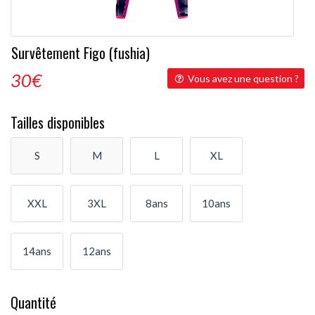
Survêtement Figo (fushia)
30
€
Vous avez une question ?
Tailles disponibles
S
M
L
XL
XXL
3XL
8ans
10ans
14ans
12ans
Quantité