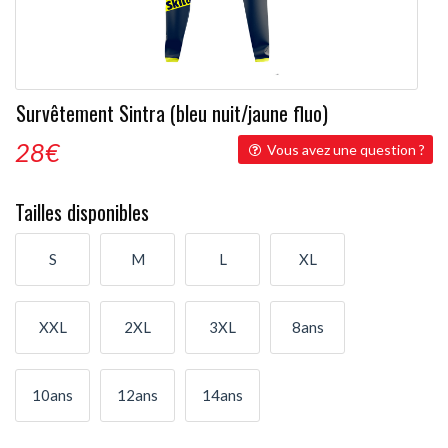
Survêtement Sintra (bleu nuit/jaune fluo)
28
€
Vous avez une question ?
Tailles disponibles
S
M
L
XL
XXL
2XL
3XL
8ans
10ans
12ans
14ans